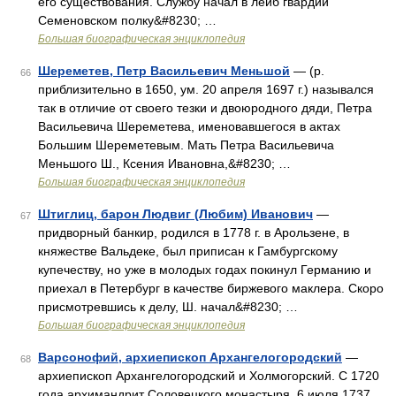
его существования. Службу начал в лейб гвардии
Семеновском полку&#8230; …
Большая биографическая энциклопедия
Шереметев, Петр Васильевич Меньшой
— (р.
66
приблизительно в 1650, ум. 20 апреля 1697 г.) назывался
так в отличие от своего тезки и двоюродного дяди, Петра
Васильевича Шереметева, именовавшегося в актах
Большим Шереметевым. Мать Петра Васильевича
Меньшого Ш., Ксения Ивановна,&#8230; …
Большая биографическая энциклопедия
Штиглиц, барон Людвиг (Любим) Иванович
—
67
придворный банкир, родился в 1778 г. в Арользене, в
княжестве Вальдеке, был приписан к Гамбургскому
купечеству, но уже в молодых годах покинул Германию и
приехал в Петербург в качестве биржевого маклера. Скоро
присмотревшись к делу, Ш. начал&#8230; …
Большая биографическая энциклопедия
Варсонофий, архиепископ Архангелогородский
—
68
архиепископ Архангелогородский и Холмогорский. С 1720
года архимандрит Соловецкого монастыря. 6 июля 1737