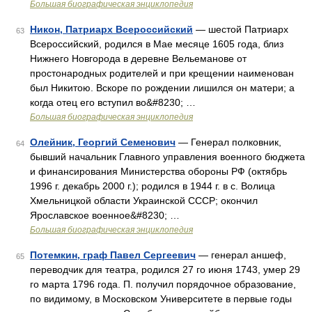
Большая биографическая энциклопедия
Никон, Патриарх Всероссийский
— шестой Патриарх
63
Всероссийский, родился в Мае месяце 1605 года, близ
Нижнего Новгорода в деревне Вельеманове от
простонародных родителей и при крещении наименован
был Никитою. Вскоре по рождении лишился он матери; а
когда отец его вступил во&#8230; …
Большая биографическая энциклопедия
Олейник, Георгий Семенович
— Генерал полковник,
64
бывший начальник Главного управления военного бюджета
и финансирования Министерства обороны РФ (октябрь
1996 г. декабрь 2000 г.); родился в 1944 г. в с. Волица
Хмельницкой области Украинской СССР; окончил
Ярославское военное&#8230; …
Большая биографическая энциклопедия
Потемкин, граф Павел Сергеевич
— генерал аншеф,
65
переводчик для театра, родился 27 го июня 1743, умер 29
го марта 1796 года. П. получил порядочное образование,
по видимому, в Московском Университете в первые годы