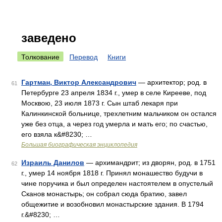
заведено
Толкование
Перевод
Книги
Гартман, Виктор Александрович
— архитектор; род. в
61
Петербурге 23 апреля 1834 г., умер в селе Кирееве, под
Москвою, 23 июля 1873 г. Сын штаб лекаря при
Калинкинской больнице, трехлетним мальчиком он остался
уже без отца, а через год умерла и мать его; по счастью,
его взяла к&#8230; …
Большая биографическая энциклопедия
Израиль Данилов
— архимандрит; из дворян, род. в 1751
62
г., умер 14 ноября 1818 г. Принял монашество будучи в
чине поручика и был определен настоятелем в опустелый
Сканов монастырь; он собрал сюда братию, завел
общежитие и возобновил монастырские здания. В 1794
г.&#8230; …