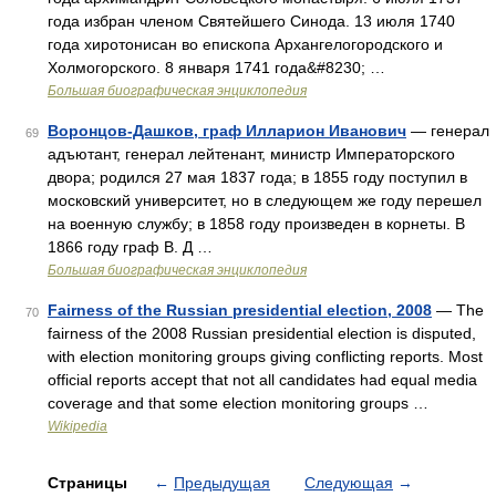
года избран членом Святейшего Синода. 13 июля 1740
года хиротонисан во епископа Архангелогородского и
Холмогорского. 8 января 1741 года&#8230; …
Большая биографическая энциклопедия
Воронцов-Дашков, граф Илларион Иванович
— генерал
69
адъютант, генерал лейтенант, министр Императорского
двора; родился 27 мая 1837 года; в 1855 году поступил в
московский университет, но в следующем же году перешел
на военную службу; в 1858 году произведен в корнеты. В
1866 году граф В. Д …
Большая биографическая энциклопедия
Fairness of the Russian presidential election, 2008
— The
70
fairness of the 2008 Russian presidential election is disputed,
with election monitoring groups giving conflicting reports. Most
official reports accept that not all candidates had equal media
coverage and that some election monitoring groups …
Wikipedia
Страницы
←
Предыдущая
Следующая
→